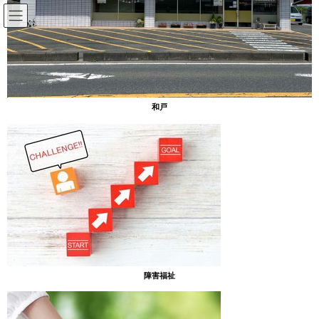
コ
ナ
ン
ビ
テ
ゲ
ン
ー
放課後等デイサービスのブログ
ツ
シ
へ
ョ
ス
ン
HOME
放課後等デイサービスのブログ
「”虹”の貼り絵」完成！
和戸
キ
に
ッ
移
プ
動
2023年3月9日
放課後等デイサービスのブログ
「”虹”の貼り絵」完成！
［あったまぁる緑］
前回２月に「”虹”の貼り絵」製作中のご案内をいたしましたが、つ
いに、完成しました。！！
障害福祉
みんなで手分けして力を合わせて完成した、綺麗な大きな”虹”が、