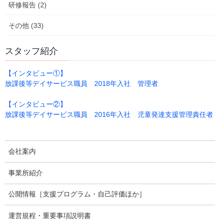
研修報告 (2)
その他 (33)
2026年3月16日
事業所自己評価（評価アンケート）［令和7年度］
スタッフ紹介
令和7年度の事業所自己評価（評価アンケート結果）を公表しまし
【インタビュー①】
た。 ［令和7年度］児童デイあったまぁるの自己評価結果 ［令和6
放課後等デイサービス職員 2018年入社 管理者
年度］児童デイあったまぁるの自己評価結果 ［令和5年度］児童デ
イあったまぁるの自己評価結果 ［令 […]
【インタビュー②】
放課後等デイサービス職員 2016年入社 児童発達支援管理責任者
2025年3月25日
支援プログラム（放課後等デイサービス）
放課後等デイサービス（児童デイあったまぁる）の支援プログラ
会社案内
ムを公開しました。 支援プログラムのページ
事業所紹介
公開情報［支援プログラム・自己評価ほか］
事業所名
住所：電話番号
運営規程・重要事項説明書