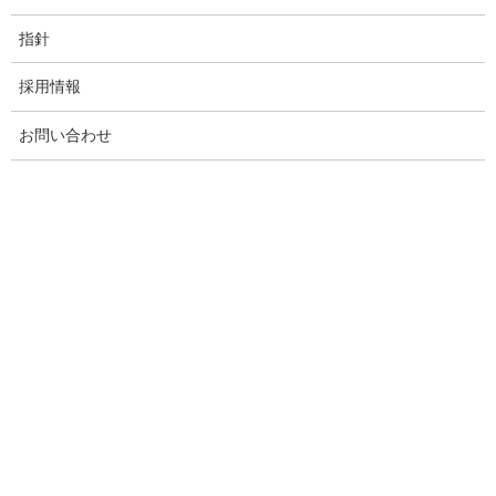
〒336-0923
［本社］
さいたま市緑区大間木435-
指針
有限会社ナドーワド
１
Tel. 048-876-0843
採用情報
〒336-0923
お問い合わせ
障害福祉サービス
さいたま市緑区大間木435-
あった介護
１
Tel. 048-876-0843
〒336-0923
介護保険：居宅サービス
さいたま市緑区大間木435-
（訪問介護）
１
あった介護
Tel. 048-876-0843
〒338-0013
放課後等デイサービス
さいたま市中央区鈴谷5-9-
児童デイあったまぁる 鈴
26
Tel. 048-767-5011