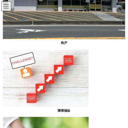
コ
ナ
ン
ビ
テ
ゲ
ン
ー
ツ
シ
へ
ョ
nadowado
ナドーワド
ス
ン
和戸
キ
に
障害福祉サービス・訪問介護［あった介護］
障害児デイサービス［あったまぁる］
ッ
移
相談支援［あいリンク］
プ
動
会社案内 Click here
ナドーワドはこんな会社です
●障害をお持ちの方・ご高齢の方へのサービス……居宅介護・移動
支援・行動援護［あった介護］
障害福祉
●障害のある子どものための療育……放課後等デイサービス［児童
デイあったまぁる］