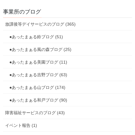
マット磨き
事業所のブログ
[あったまぁる山] そろそろお水も気持ちいい季節
になって来たので 山のみんなで療育室のマットを
キレイに磨きました～ 療育室のマットを順番には
放課後等デイサービスのブログ (365)
がして洗剤とデッキブラシで磨きます！ 磨いたら
天日干しをして乾かします この日は […]
●あったまぁる鈴ブログ (51)
●あったまぁる風の森ブログ (25)
2026年7月15日
放課後等デイサービスのブログ
●あったまぁる美園ブログ (11)
七夕
●あったまぁる吉野ブログ (63)
［あったまぁる美園］ 七夕ということで、とある
児童に塗り絵を依頼したところ・・・ 少し過ぎて
●あったまぁる山ブログ (174)
はしまいましたが、とても綺麗にしあげてくれま
した！ 使ってるのは１２色の水性ペンのはずなの
●あったまぁる和戸ブログ (90)
に色合いがとても素敵です！
障害福祉サービスのブログ (43)
イベント報告 (1)
お知らせ