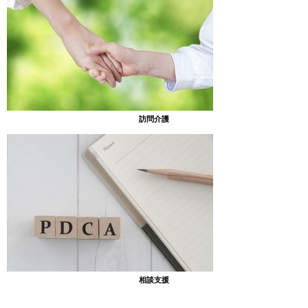
●障害福祉サービスの利用の相談……特定相談支援・障害児相談支
援［あいリンク］
みんなのブログ
訪問介護
2026年7月27日
放課後等デイサービスのブログ
7月の色々～♪
[あったまぁる吉野] こんにちは！あったまぁる吉
野です(^^)/ ７月もたくさんの遊びや工作をしまし
た！ ジュースの製作！ 夏本番になり厳しい暑さが
続きますが、子供たちと夏休みを楽しく過ごして
いきたいと思います！ 子ども […]
2026年7月16日
相談支援
放課後等デイサービスのブログ