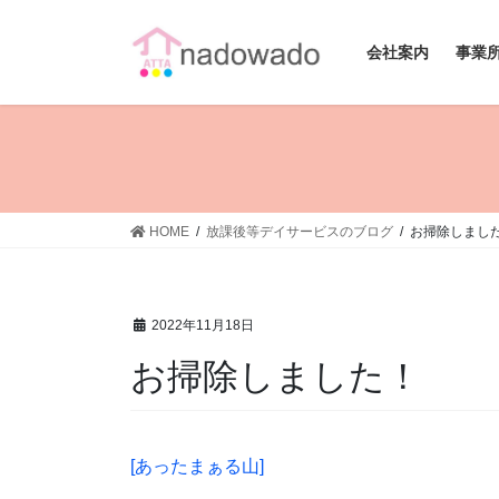
コ
ナ
ン
ビ
会社案内
事業
テ
ゲ
ン
ー
ツ
シ
へ
ョ
ス
ン
キ
に
ッ
移
HOME
放課後等デイサービスのブログ
お掃除しまし
プ
動
2022年11月18日
お掃除しました！
[あったまぁる山]