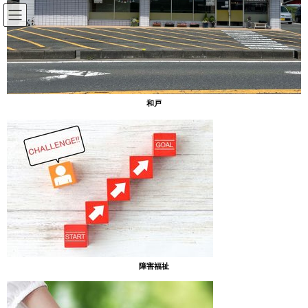
コ
ナ
ン
ビ
テ
ゲ
ン
ー
放課後等デイサービスのブログ
ツ
シ
へ
ョ
ス
ン
HOME
放課後等デイサービスのブログ
ソルトキャンドルを作りました★
和戸
キ
に
ッ
移
プ
動
2023年12月11日
放課後等デイサービスのブログ
ソルトキャンドルを作りました★
［あったまぁる和戸]
クリスマスに向けて、みんなでソルトキャンドル作りに挑戦しま
した♪
障害福祉
みんなできれいな色の塩を作って、