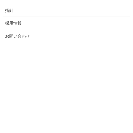
いい感じになってきたぞ♪
指針
採用情報
お問い合わせ
出来たーっ！！
きれいな層ができて良かった～