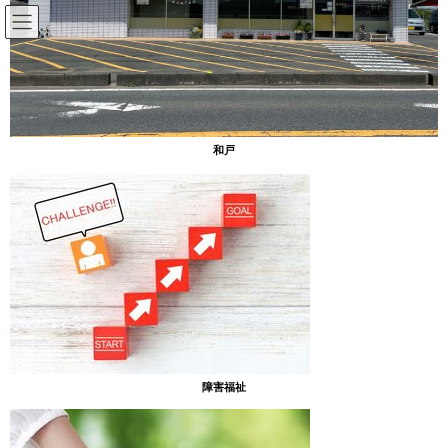
コ
ナ
ン
ビ
テ
ゲ
ン
ー
放課後等デイサービスのブログ
ツ
シ
へ
ョ
ス
ン
HOME
放課後等デイサービスのブログ
ハロウィン制作 第一弾
和戸
キ
に
ッ
移
プ
動
2024年11月1日
放課後等デイサービスのブログ
ハロウィン制作 第一弾
［あったまぁる和戸］
可愛いお化け作ったよ！
障害福祉