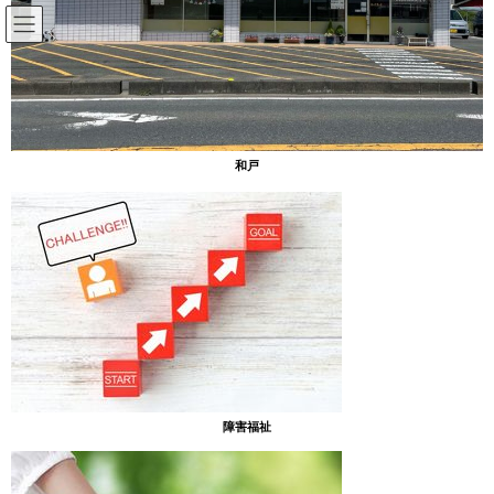
コ
ナ
ン
ビ
テ
ゲ
ン
ー
放課後等デイサービスのブログ
ツ
シ
へ
ョ
ス
ン
HOME
放課後等デイサービスのブログ
ハロウィン
和戸
キ
に
ッ
移
プ
動
2022年11月14日
放課後等デイサービスのブログ
ハロウィン
ハロウィンイベントをおこないました！
障害福祉