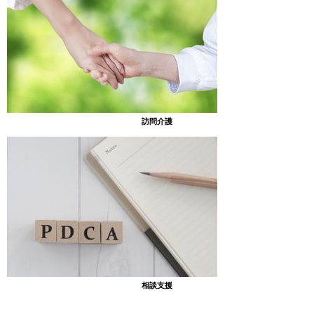
訪問介護
みんなで仮装を楽しみ、可愛らしい笑顔が伺えました。
相談支援