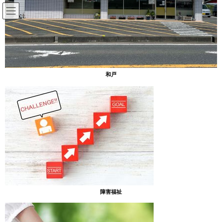
コ
ナ
ン
ビ
テ
ゲ
ン
ー
放課後等デイサービスのブログ
ツ
シ
へ
ョ
ス
ン
HOME
放課後等デイサービスのブログ
今年の梨狩り
和戸
キ
に
ッ
移
プ
動
2024年10月24日
放課後等デイサービスのブログ
今年の梨狩り
[あったまぁる和戸]
今年も毎年恒例の梨狩りに行って来ました～
障害福祉