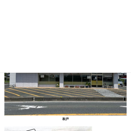
風の森
和戸