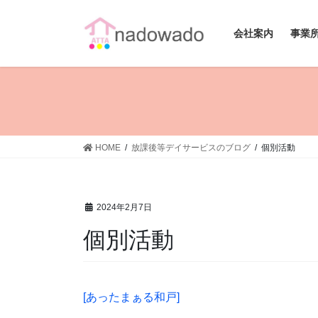
コ
ナ
ン
ビ
会社案内
事業
テ
ゲ
ン
ー
ツ
シ
へ
ョ
ス
ン
キ
に
ッ
移
HOME
放課後等デイサービスのブログ
個別活動
プ
動
2024年2月7日
個別活動
[あったまぁる和戸]