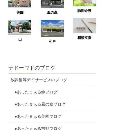
訪問介護
美園
風の森
相談支援
山
和戸
ナドーワドのブログ
放課後等デイサービスのブログ
●あったまぁる鈴ブログ
●あったまぁる風の森ブログ
●あったまぁる美園ブログ
●あったまぁる吉野ブログ