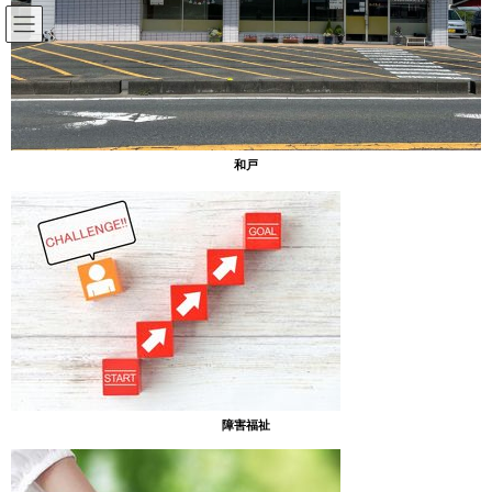
コ
ナ
ン
ビ
テ
ゲ
ン
ー
放課後等デイサービスのブログ
ツ
シ
へ
ョ
ス
ン
HOME
放課後等デイサービスのブログ
古河公方公園
和戸
キ
に
ッ
移
プ
動
2024年11月15日
放課後等デイサービスのブログ
古河公方公園
[あったまぁる和戸]
11/4 お天気のいい日に公園に行って来ました。
障害福祉