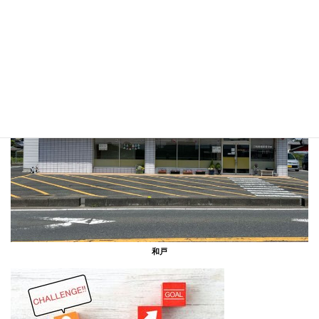
風の森
和戸