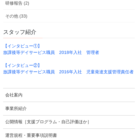
研修報告 (2)
その他 (33)
スタッフ紹介
【インタビュー①】
お！大当たりを引きましたねー！
放課後等デイサービス職員 2018年入社 管理者
おめでとぉーーー
【インタビュー②】
放課後等デイサービス職員 2016年入社 児童発達支援管理責任者
輪投げでは、なんと全箇所に輪っかを入れた強者がおりました！
凄いねー！
会社案内
事業所紹介
公開情報［支援プログラム・自己評価ほか］
運営規程・重要事項説明書