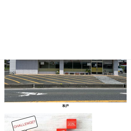
風の森
和戸