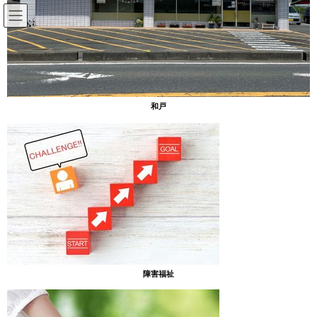
コ
ナ
ン
ビ
テ
ゲ
ン
ー
放課後等デイサービスのブログ
ツ
シ
へ
ョ
ス
ン
HOME
放課後等デイサービスのブログ
夏まつり
和戸
キ
に
ッ
移
プ
動
2024年8月23日
放課後等デイサービスのブログ
夏まつり
［あったまぁる山］
８月９日(金)あったまぁる山で夏まつりがありました。
障害福祉
おまつりというだけでなんでかワクワク。大盛り上がりでした。
なかなか難しくてみんな真剣。