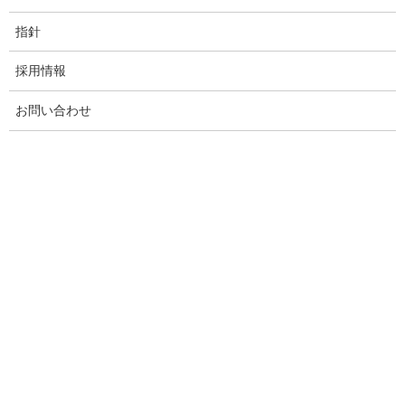
指針
完成したら、緑をみながら…(笑)
採用情報
黙々と食べていました。
お問い合わせ
ドリンクバー（店員さんがついでくれます。）も設置されてお
り、大繫盛の山カフェでした。