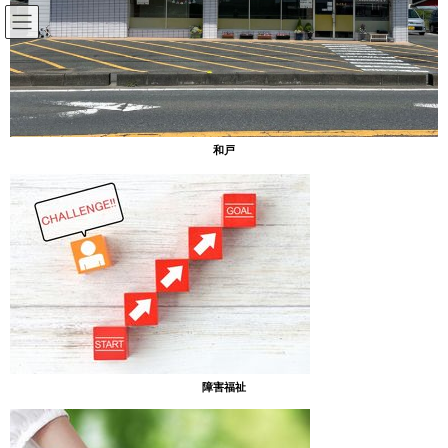
コ
ナ
ン
ビ
テ
ゲ
ン
ー
放課後等デイサービスのブログ
ツ
シ
へ
ョ
ス
ン
HOME
放課後等デイサービスのブログ
山カフェ
和戸
キ
に
ッ
移
プ
動
2023年7月5日
放課後等デイサービスのブログ
山カフェ
［あったまぁる山］
古民家風、山カフェが開店！
障害福祉