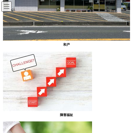
コ
ナ
ン
ビ
テ
ゲ
ン
ー
その他
ツ
シ
へ
ョ
ス
ン
HOME
その他
秋のよそおい
和戸
キ
に
ッ
移
プ
動
2021年8月30日
その他
秋のよそおい
夏休みももうすぐ終わり。あったまぁる北では、秋の室内装飾の
準備を始めました。みんなでキノコや栗や落ち葉など、秋の風物
の折り紙で、壁に貼り出す作品を作っています。
障害福祉