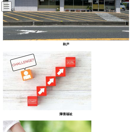
コ
ナ
ン
ビ
テ
ゲ
ン
ー
放課後等デイサービスのブログ
ツ
シ
へ
ョ
ス
ン
HOME
放課後等デイサービスのブログ
秋祭り2024
和戸
キ
に
ッ
移
プ
動
2024年11月19日
放課後等デイサービスのブログ
秋祭り2024
［あったまぁる山］
11月4日秋祭りを開催しました。
障害福祉
まずは射的！100点を狙ってえいっ！！