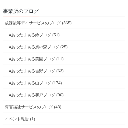
事業所のブログ
放課後等デイサービスのブログ (365)
●あったまぁる鈴ブログ (51)
今後はブログでもお知らせしていこうと思いますので、こちらも
覗いてくださ～い♪
●あったまぁる風の森ブログ (25)
3月もイベントがいっぱいです！
●あったまぁる美園ブログ (11)
どうぞ、宜しくお願い致します。
●あったまぁる吉野ブログ (63)
●あったまぁる山ブログ (174)
放課後等デイサービスのブログ
、
カテゴリー
●あったまぁる山ブログ
●あったまぁる和戸ブログ (90)
障害福祉サービスのブログ (43)
放課後等デイサービスのブログ
前の記事
イベント報告 (1)
デイ吉野に「梅の木」
が・・・！？