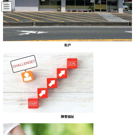
コ
ナ
ン
ビ
テ
ゲ
ン
ー
放課後等デイサービスのブログ
ツ
シ
へ
ョ
ス
ン
HOME
放課後等デイサービスのブログ
3月の予定
和戸
キ
に
ッ
移
プ
動
2023年3月6日
放課後等デイサービスのブログ
3月の予定
[あったまぁる山]
先日、ご利用者様にお渡ししました「デイ山 3月の予定」になり
ます。
障害福祉