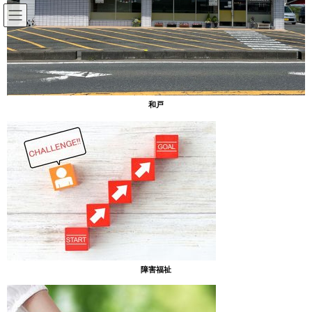
コ
ナ
ン
ビ
テ
ゲ
ン
ー
nadowado
ツ
シ
へ
ョ
ス
ン
HOME
nadowado
和戸
キ
に
ッ
移
プ
動
2024年4月10日
放課後等デイサービスのブログ
卒業式
[あったまぁる吉野] 今年はあったまぁる吉野を卒
業するお友達がいました！ ダンスしたり特製ケー
キを食べて、みんな笑顔で送り出しました！ 思い
出話もかなり盛り上がりました！ 社会人になって
も頑張ってね！！
障害福祉
2024年3月14日