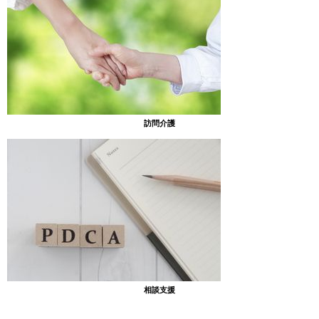
放課後等デイサービスのブログ
吉野英語学習
[あったまぁる吉野] 毎週木曜日に開催されている
英語学習の様子です！ みんな真剣に取り組んでい
ます！
2024年3月12日
訪問介護
放課後等デイサービスのブログ
工作部
［あったまぁる吉野］ 吉野の女の子たちが空のガ
チャガチャを使って何かを作り出しました。。 可
愛くデコられたガチャガチャ達！ いつの時代も女
の子は派手にデコるのが好きなのかな、、？
2024年3月11日
放課後等デイサービスのブログ
相談支援
3月の制作