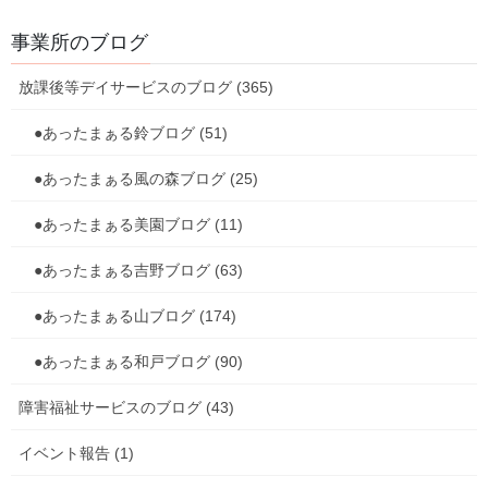
[あったまぁる吉野] 吉野で毎月作っている制作物
は、こんな感じで壁に貼られています！ みんなで
事業所のブログ
協力して作るので達成感があります！ 3月をイメ
ージした結果がこちらです．．． 綺麗じゃないで
放課後等デイサービスのブログ (365)
すか？ 来月もどんなものになるか楽 […]
●あったまぁる鈴ブログ (51)
2024年3月8日
●あったまぁる風の森ブログ (25)
放課後等デイサービスのブログ
音楽祭
●あったまぁる美園ブログ (11)
[あったまぁる吉野] コロナ等で一時中断していた
あったまぁる音楽祭が数年ぶりに復活！！ チーム
●あったまぁる吉野ブログ (63)
吉野のテーマはちょい悪で、we will rock youと
beat itをみんなで練習してきて披露しました！ カ
●あったまぁる山ブログ (174)
ッコよく決ま […]
●あったまぁる和戸ブログ (90)
投
障害福祉サービスのブログ (43)
固
固
固
固
«
1
2
3
…
35
»
稿
定
定
定
定
イベント報告 (1)
ペ
ペ
ペ
ペ
ナ
事業所のご案内
ー
ー
ー
ー