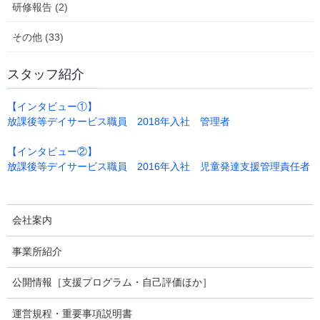
ビ
研修報告 (2)
ジ
ジ
ジ
ジ
ゲ
その他 (33)
ー
シ
スタッフ紹介
ョ
【インタビュー①】
ン
放課後等デイサービス職員 2018年入社 管理者
【インタビュー②】
放課後等デイサービス職員 2016年入社 児童発達支援管理責任者
会社案内
鈴
事業所紹介
公開情報［支援プログラム・自己評価ほか］
運営規程・重要事項説明書