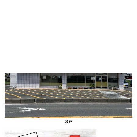
風の森
和戸