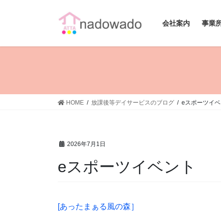
コ
ナ
ン
ビ
会社案内
事業
テ
ゲ
ン
ー
ツ
シ
へ
ョ
ス
ン
キ
に
ッ
移
HOME
放課後等デイサービスのブログ
eスポーツイ
プ
動
2026年7月1日
eスポーツイベント
[あったまぁる風の森］