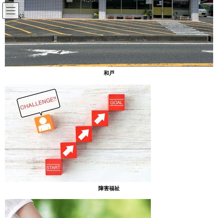
コ
ナ
ン
ビ
テ
ゲ
ン
ー
放課後等デイサービスのブログ
ツ
シ
へ
ョ
ス
ン
HOME
放課後等デイサービスのブログ
夏の思い出
和戸
キ
に
ッ
移
プ
動
2023年9月4日
放課後等デイサービスのブログ
夏の思い出
[あったまぁる吉野]
障害福祉